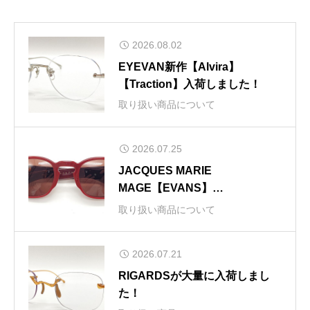
2026.08.02
EYEVAN新作【Alvira】
【Traction】入荷しました！
取り扱い商品について
2026.07.25
JACQUES MARIE
MAGE【EVANS】
【ZEPHIRIN(47)】
取り扱い商品について
【BAUDELAIRE】新色入荷しま
した！
2026.07.21
RIGARDSが大量に入荷しまし
た！